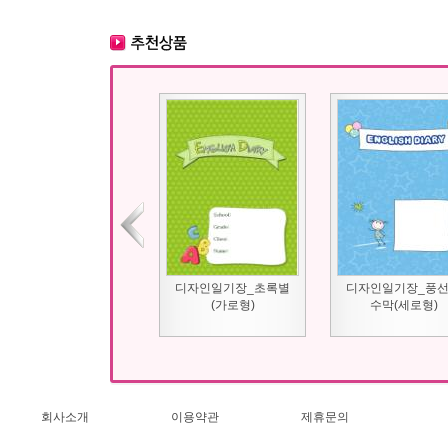
디자인일기장_초록별
디자인일기장_풍
(가로형)
수막(세로형)
회사소개
이용약관
제휴문의