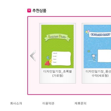
디자인일기장_초록별
디자인일기장_풍
(가로형)
수막(세로형)
회사소개
이용약관
제휴문의