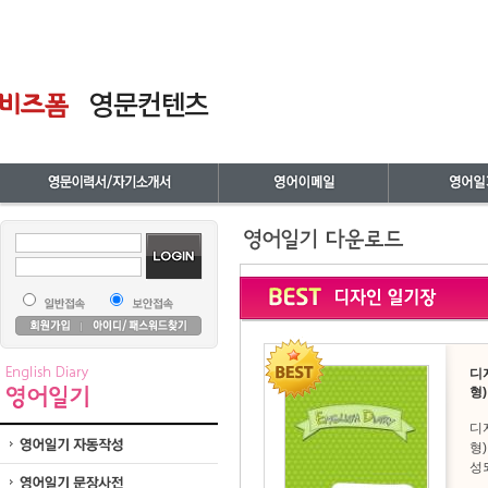
디
형)
디
형
성