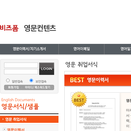
영
마
서
력
이
영문이력서